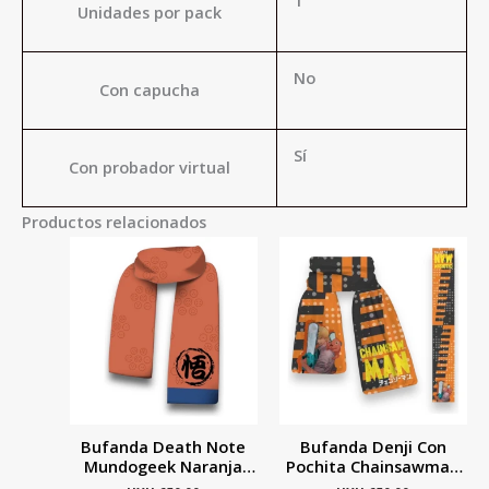
Unidades por pack
No
Con capucha
Sí
Con probador virtual
Productos relacionados
Bufanda Death Note
Bufanda Denji Con
Mundogeek Naranja
Pochita Chainsawman
Dragon Ball 160cm X
Mundogeek Amarillo