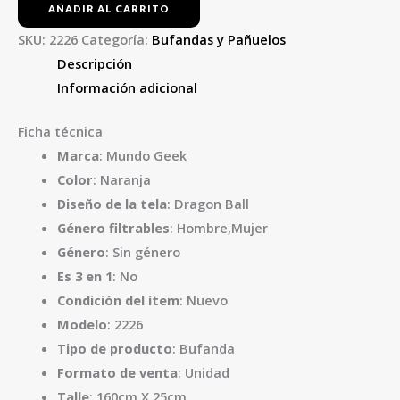
AÑADIR AL CARRITO
SKU:
2226
Categoría:
Bufandas y Pañuelos
Descripción
Información adicional
Ficha técnica
Marca
: Mundo Geek
Color
: Naranja
Diseño de la tela
: Dragon Ball
Género filtrables
: Hombre,Mujer
Género
: Sin género
Es 3 en 1
: No
Condición del ítem
: Nuevo
Modelo
: 2226
Tipo de producto
: Bufanda
Formato de venta
: Unidad
Talle
: 160cm X 25cm