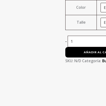
Color
Talle
-
AÑADIR AL C
SKU:
N/D
Categoría:
B