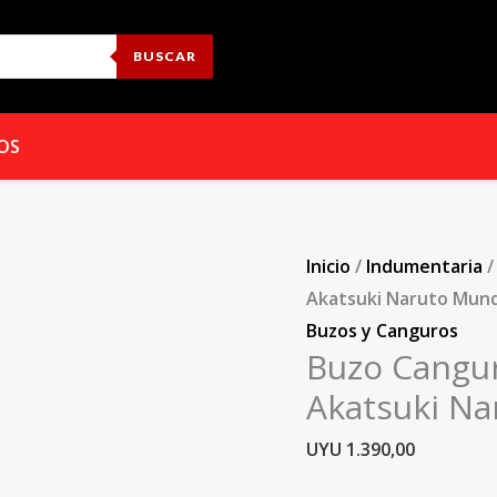
Buzo
Canguro
BUSCAR
Anime
Con
Capucha
OS
Akatsuki
Naruto
Mundogeek
Inicio
/
Indumentaria
cantidad
Akatsuki Naruto Mun
Buzos y Canguros
Buzo Cangu
Akatsuki N
UYU
1.390,00