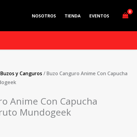
NOSOTROS
TIENDA
EVENTOS
/
Buzos y Canguros
/ Buzo Canguro Anime Con Capucha
dogeek
ro Anime Con Capucha
aruto Mundogeek