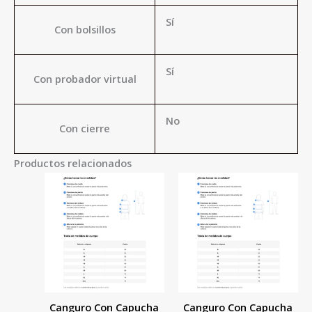
Sí
Con bolsillos
Sí
Con probador virtual
No
Con cierre
Productos relacionados
Este
Este
producto
product
tiene
tiene
múltiples
múltiple
variantes.
variante
Las
Las
opciones
opcione
Canguro Con Capucha
Canguro Con Capucha