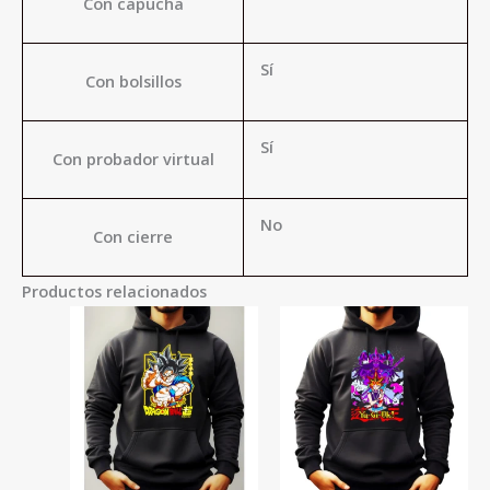
Con capucha
Sí
Con bolsillos
Sí
Con probador virtual
No
Con cierre
Productos relacionados
Este
Este
producto
product
tiene
tiene
múltiples
múltiple
variantes.
variante
Las
Las