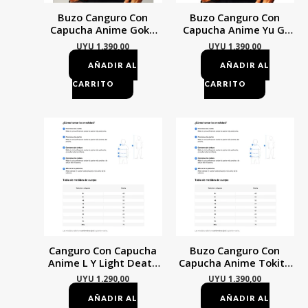
opciones
opcione
Buzo Canguro Con
Buzo Canguro Con
se
se
Capucha Anime Goku
Capucha Anime Yu Gi
pueden
pueden
Kamehameha
Oh! Yu-gi-oh!
UYU
1.390,00
UYU
1.390,00
Mundogeek
elegir
elegir
AÑADIR AL
AÑADIR AL
en
en
CARRITO
CARRITO
la
la
página
página
Este
Este
de
de
producto
product
producto
product
tiene
tiene
múltiples
múltiple
variantes.
variante
Las
Las
opciones
opcione
Canguro Con Capucha
Buzo Canguro Con
se
se
Anime L Y Light Death
Capucha Anime Tokito
pueden
pueden
Note Mundogeek
Demon Slayer
UYU
1.290,00
UYU
1.390,00
Mundogeek
elegir
elegir
AÑADIR AL
AÑADIR AL