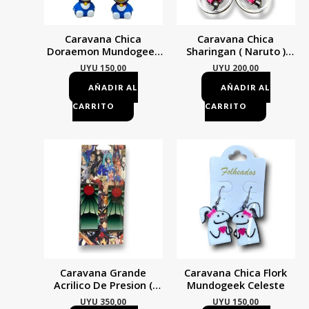
Caravana Chica
Caravana Chica
Doraemon Mundogeek
Sharingan ( Naruto )
Azul
Mundogeek Rosa
UYU
150,00
UYU
200,00
AÑADIR AL
AÑADIR AL
CARRITO
CARRITO
Caravana Grande
Caravana Chica Flork
Acrilico De Presion (
Mundogeek Celeste
Demon Slayer
UYU
350,00
UYU
150,00