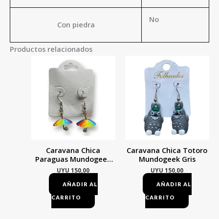
No
Con piedra
Productos relacionados
Caravana Chica
Caravana Chica Totoro
Paraguas Mundogeek
Mundogeek Gris
Multicolor
UYU
150,00
UYU
150,00
AÑADIR AL
AÑADIR AL
CARRITO
CARRITO