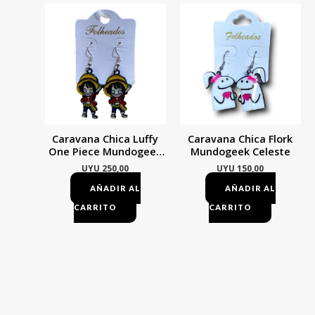
Caravana Chica Luffy
Caravana Chica Flork
One Piece Mundogeek
Mundogeek Celeste
Rojo Con Amarillo
UYU
250,00
UYU
150,00
AÑADIR AL
AÑADIR AL
CARRITO
CARRITO