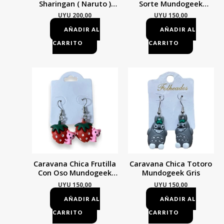
Sharingan ( Naruto )
Sorte Mundogeek
Mundogeek Rosa
Marrón
UYU
200,00
UYU
150,00
AÑADIR AL
AÑADIR AL
CARRITO
CARRITO
Caravana Chica Frutilla
Caravana Chica Totoro
Con Oso Mundogeek
Mundogeek Gris
Rojo
UYU
150,00
UYU
150,00
AÑADIR AL
AÑADIR AL
CARRITO
CARRITO