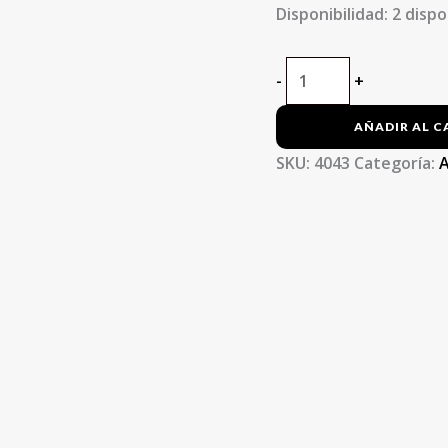
Disponibilidad:
2 dispo
-
+
AÑADIR AL C
SKU:
4043
Categoría:
A