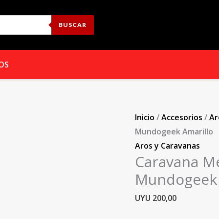
Caravana
Mediana
BUSCAR
Metal
Naruto
Mundogeek
OS
Amarillo
cantidad
Inicio
/
Accesorios
/
Ar
Mundogeek Amarillo
Aros y Caravanas
Caravana M
Mundogeek 
UYU
200,00