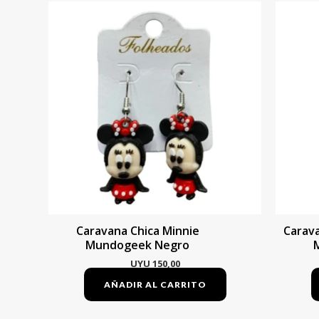
Caravana Chica Minnie
Carava
Mundogeek Negro
UYU
150,00
AÑADIR AL CARRITO