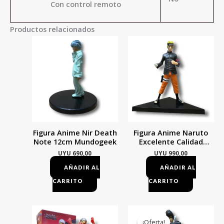
Con control remoto
Productos relacionados
Figura Anime Nir Death
Figura Anime Naruto
Note 12cm Mundogeek
Excelente Calidad
Personaje Naruto
UYU
690,00
UYU
990,00
AÑADIR AL
AÑADIR AL
CARRITO
CARRITO
El
El
precio
preci
¡Oferta!
¡Oferta!
original
actu