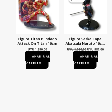
era:
es:
UYU 1.090,00.
UYU 9
Figura Titan Blindado
Figura Saske Capa
Attack On Titan 16cm
Akatsuki Naruto 16cm
Mundogeek
UYU
1.290,00
UYU
1.090,00
UYU
981,00
AÑADIR AL
AÑADIR AL
CARRITO
CARRITO