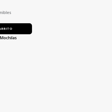
nibles
ARRITO
:
Mochilas