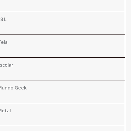
8 L
Tela
scolar
Mundo Geek
Metal