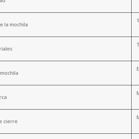
ad
1
e la mochila
iales
E
 mochila
rca
e cierre