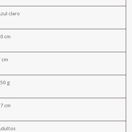
zul claro
50 cm
7 cm
550 g
37 cm
Adultos