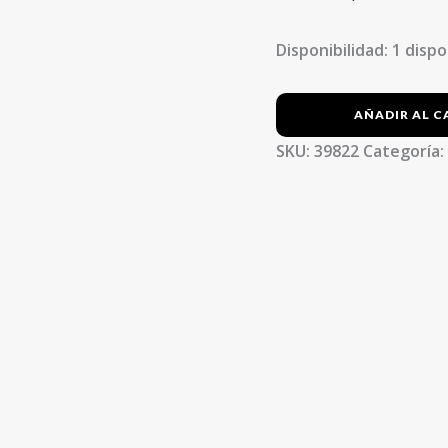
Disponibilidad:
1 dispo
AÑADIR AL C
SKU:
39822
Categoría