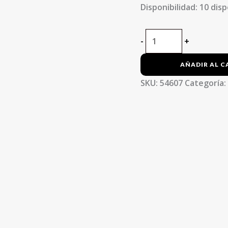
Disponibilidad:
10 disp
-
+
AÑADIR AL C
SKU:
54607
Categoría