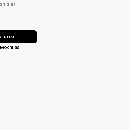
onibles
ARRITO
:
Mochilas