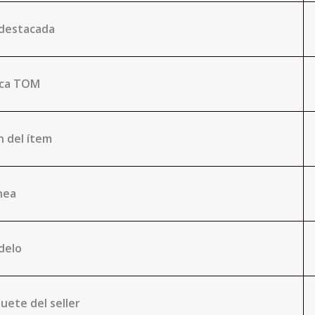
 destacada
rca TOM
n del ítem
nea
delo
uete del seller