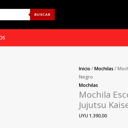
Mochila
Escolar
BUSCAR
Estampada
Mundo
Geek
OS
Jujutsu
Kaisen
Negro
Inicio
/
Mochilas
/ Moch
cantidad
Negro
Mochilas
Mochila Es
Jujutsu Kai
UYU
1.390,00