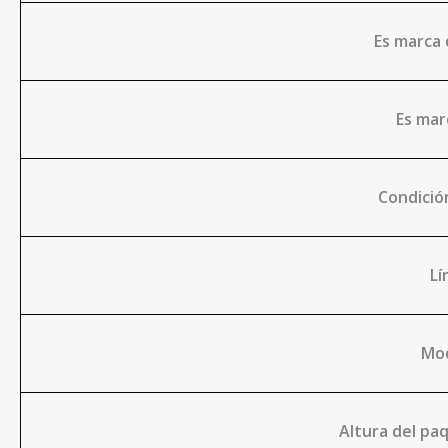
Es marca
Es ma
Condició
Lí
Mo
Altura del paq