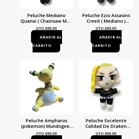
Peluche Mediano
Peluche Ezio Assasins
Quanxi ( Chainsaw Man
Creed ( Mediano )
) Mundogeek Negro Con
Mundogeek Gris
UYU
690,00
UYU
690,00
Gris
AÑADIR AL
AÑADIR AL
CARRITO
CARRITO
Peluche Ampharos
Peluche Excelente
(pokemon) Mundogeek
Calidad De Draken
Amarillo
Tokyo Revengers Negro
UYU
690,00
UYU
690,00
Con Amarillo