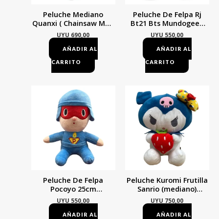
Peluche Mediano
Peluche De Felpa Rj
Quanxi ( Chainsaw Man
Bt21 Bts Mundogeek
) Mundogeek Negro Con
Blanco
UYU
690,00
UYU
550,00
Gris
AÑADIR AL
AÑADIR AL
CARRITO
CARRITO
Peluche De Felpa
Peluche Kuromi Frutilla
Pocoyo 25cm
Sanrio (mediano)
Mundogeek Azul
Mundogeek Blanco Con
UYU
550,00
UYU
750,00
Azul
AÑADIR AL
AÑADIR AL