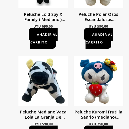
Peluche Loid Spy X
Peluche Polar Osos
Family ( Mediano )
Escandalosos
Mundogeek Gris
Escandalositos Ice Bear
UYU
690,00
UYU
590,00
Blanco
AÑADIR AL
AÑADIR AL
CARRITO
CARRITO
Peluche Mediano Vaca
Peluche Kuromi Frutilla
Lola La Granja De
Sanrio (mediano)
Zenon 20cm Blanco
Mundogeek Blanco Con
UYU
590,00
UYU
750,00
Azul