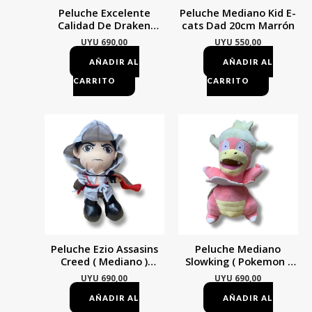
Peluche Excelente
Peluche Mediano Kid E-
Calidad De Draken
cats Dad 20cm Marrón
Tokyo Revengers Negro
UYU
690,00
UYU
550,00
Con Amarillo
AÑADIR AL
AÑADIR AL
CARRITO
CARRITO
Peluche Ezio Assasins
Peluche Mediano
Creed ( Mediano )
Slowking ( Pokemon )
Mundogeek Gris
Mundogeek Rosado
UYU
690,00
UYU
690,00
AÑADIR AL
AÑADIR AL