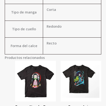
Corta
Tipo de manga
Redondo
Tipo de cuello
Recto
Forma del calce
Productos relacionados
Este
Este
producto
product
tiene
tiene
múltiples
múltiple
variantes.
variante
Las
Las
opciones
opcione