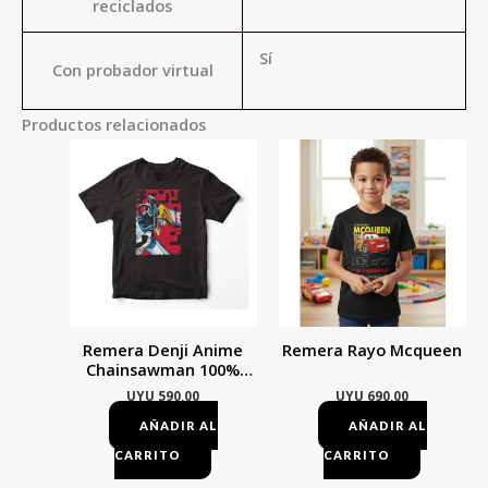
reciclados
Sí
Con probador virtual
Productos relacionados
Este
Este
producto
product
tiene
tiene
múltiples
múltiple
variantes.
variante
Las
Las
opciones
opcione
Remera Denji Anime
Remera Rayo Mcqueen
se
se
Chainsawman 100%
pueden
pueden
Algodon
UYU
590,00
UYU
690,00
elegir
elegir
AÑADIR AL
AÑADIR AL
en
en
CARRITO
CARRITO
la
la