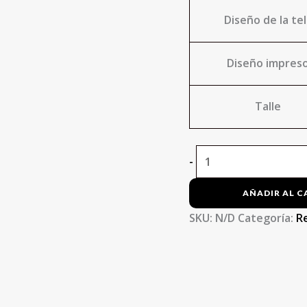
Diseño de la te
Diseño impres
Talle
-
AÑADIR AL C
SKU:
N/D
Categoría:
R