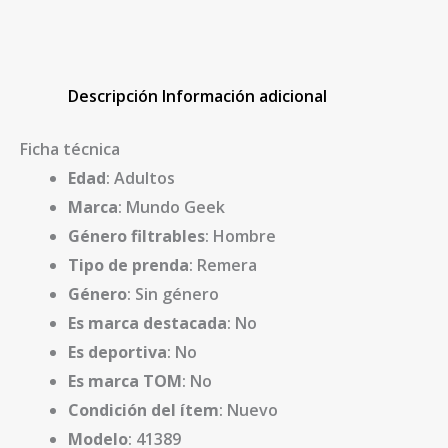
Descripción
Información adicional
Ficha técnica
Edad
: Adultos
Marca
: Mundo Geek
Género filtrables
: Hombre
Tipo de prenda
: Remera
Género
: Sin género
Es marca destacada
: No
Es deportiva
: No
Es marca TOM
: No
Condición del ítem
: Nuevo
Modelo
: 41389