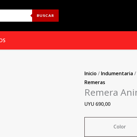
Remera
Anime
BUSCAR
Berserk
Mundogeek
cantidad
OS
Inicio
/
Indumentaria
Remeras
Remera Ani
UYU
690,00
Color