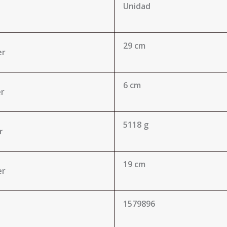
Unidad
29 cm
er
6 cm
er
5118 g
r
19 cm
er
1579896