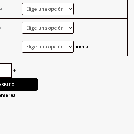
la
o
Limpiar
+
ARRITO
emeras