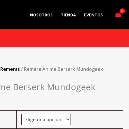
NOSOTROS
TIENDA
EVENTOS
/
Remeras
/ Remera Anime Berserk Mundogeek
me Berserk Mundogeek