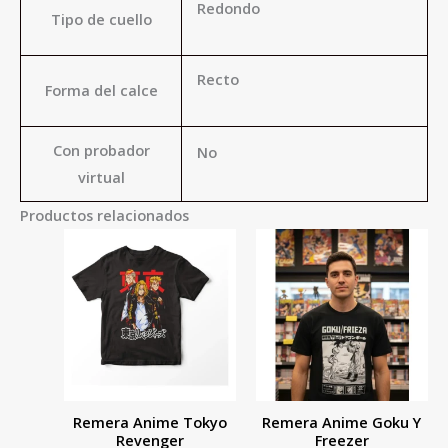
Redondo
Tipo de cuello
Recto
Forma del calce
Con probador
No
virtual
Productos relacionados
Este
Este
producto
product
tiene
tiene
múltiples
múltiple
variantes.
variante
Las
Las
opciones
opcione
Remera Anime Tokyo
Remera Anime Goku Y
se
se
Revenger
Freezer