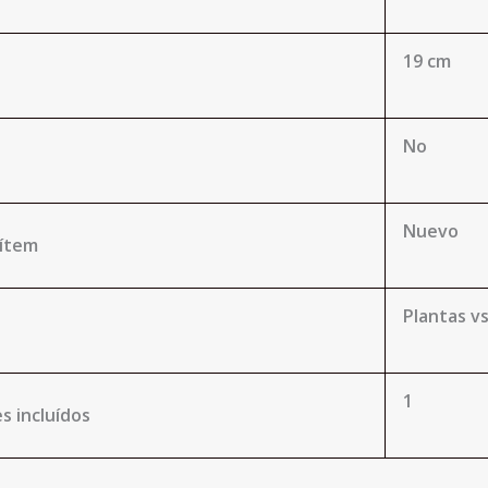
19 cm
No
Nuevo
 ítem
Plantas v
1
s incluídos