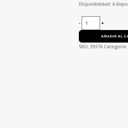
Disponibilidad:
4 dispo
-
+
AÑADIR AL C
SKU:
39376
Categoría