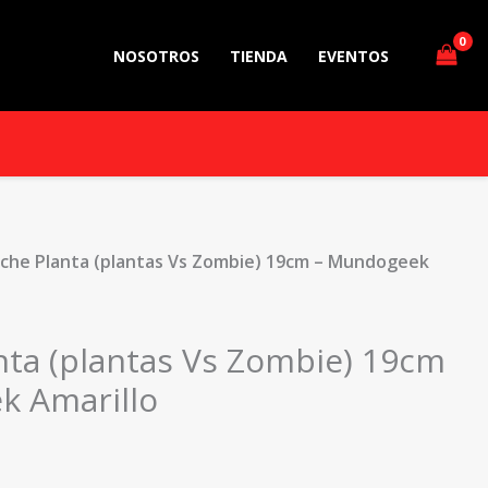
NOSOTROS
TIENDA
EVENTOS
uche Planta (plantas Vs Zombie) 19cm – Mundogeek
nta (plantas Vs Zombie) 19cm
k Amarillo