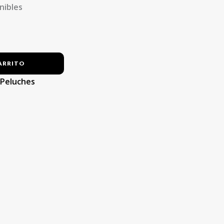
nibles
ARRITO
:
Peluches